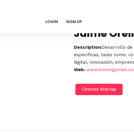
LOGIN
SIGN UP
Jaime Orel
Description:
Desarrollo de
específicas, tales como: co
digital, innovación, emprend
Web:
www.kimengames.c
Jaime
Choose Startup
Orellana
Rebolledo
cantidad