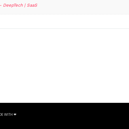
 – DeepTech | SaaS
DE WITH ❤