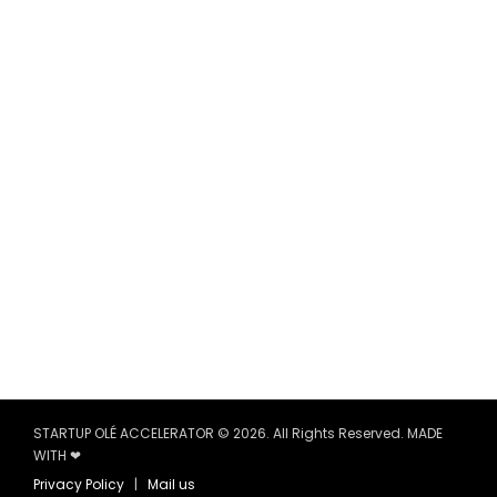
STARTUP OLÉ ACCELERATOR © 2026. All Rights Reserved. MADE
WITH ❤
Privacy Policy
|
Mail us