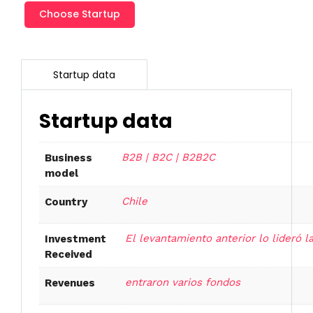
Poliglota
Choose Startup
cantidad
Startup data
B2B | B2C | B2B2C
Business
model
Chile
Country
El levantamiento anterior lo lideró 
Investment
Received
entraron varios fondos
Revenues